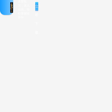
体育投
注，真人
立
视讯，轻
松掌握在
即
手中
下
载
暂无公告
您
还
未
VIP
存
转
取
款
账
款
登
录
登
录/